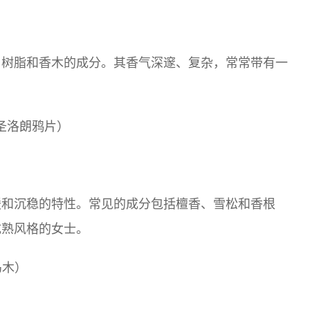
、树脂和香木的成分。其香气深邃、复杂，常常带有一
伊夫·圣洛朗鸦片）
暖和沉稳的特性。常见的成分包括檀香、雪松和香根
成熟风格的女士。
乌木）