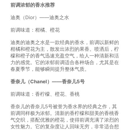
前调浓郁的香水推荐
迪奥（Dior）——迪奥之水
前调味道：柑橘、橙花
迪奥的迪奥之水是一款经典的香水，前调以新鲜的
柑橘和橙花为主，散发出浓烈的果香。喷洒后，柠
檬和橙子的香气迅速充盈空气，给人一种清新和活
力的感觉。它的浓郁前调适合各种场合，尤其是在
春夏季节，能够瞬间提升整体气质。
香奈儿（Chanel）——香奈儿5号
前调味道：香柠檬、橙花、香桃
香奈儿的香奈儿5号被誉为香水界的经典之作，其
前调同样极为浓郁。清新的香柠檬和甜美的香桃香
气交织，搭配优雅的橙花，使得前调充满了浓烈的
女性魅力。它的复杂度让人回味无穷，非常适合想