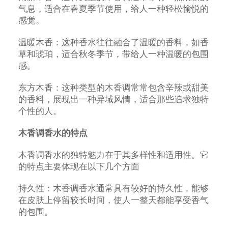
气息，适合在春夏季节使用，给人一种轻松愉悦的
感觉。
温暖木香：这种香水往往融合了温暖的香料，如香
草和琥珀，适合秋冬季节，带给人一种温暖的包围
感。
东方木香：这种类型的木香调常常包含辛辣或甜美
的香料，展现出一种异域风情，适合那些追求独特
个性的人。
木香调香水的特点
木香调香水的独特魅力在于其多样性和适用性。它
的特点主要体现在以下几个方面
持久性：木香调香水通常具有较好的持久性，能够
在皮肤上停留较长时间，使人一整天都能享受香气
的包围。