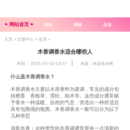
网站首页
时尚
美容
生活
主页
>
文章中心
>
生活
>
木香调香水适合哪些人
时间： 2025-01-02 03:17
来源：米莎香水网
什么是木香调香水？
木香调香水主要以木质香料为基调，常见的成分包
括檀香、香根草、雪松、柏木等。这些成分通常赋
予香水一种温暖、自然的气息，营造出一种舒适且
具有包围感的氛围。木香调香水一般可以分为以下
几种类型
清新木香：这种类型的木香调通常带有一点清新的