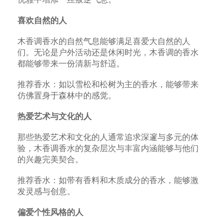
喜欢自然的人
木香调香水的自然气息能够满足喜爱大自然的人
们。无论是户外活动还是休闲时光，木香调的香水
都能够带来一份清新与舒适。
推荐香水：如以雪松和松树为主的香水，能够带来
仿佛置身于森林中的感觉。
热爱艺术与文化的人
那些热爱艺术和文化的人通常追求深邃与多元的体
验，木香调香水的复杂层次与丰富内涵能够与他们
的兴趣完美契合。
推荐香水：如带有香料和木质成分的香水，能够激
发灵感与创意。
偏爱个性风格的人