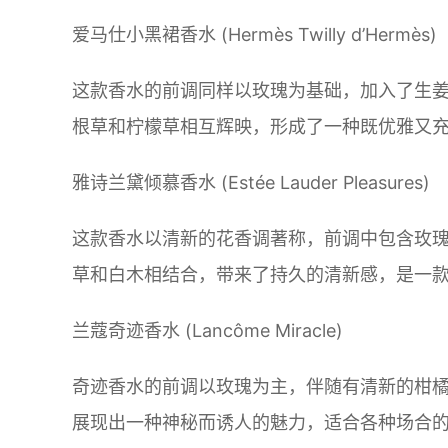
爱马仕小黑裙香水 (Hermès Twilly d’Hermès)
这款香水的前调同样以玫瑰为基础，加入了生
根草和柠檬草相互辉映，形成了一种既优雅又
雅诗兰黛倾慕香水 (Estée Lauder Pleasures)
这款香水以清新的花香调著称，前调中包含玫
草和白木相结合，带来了持久的清新感，是一
兰蔻奇迹香水 (Lancôme Miracle)
奇迹香水的前调以玫瑰为主，伴随有清新的柑
展现出一种神秘而诱人的魅力，适合各种场合