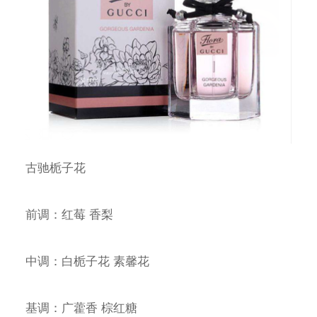
古驰栀子花
前调：红莓 香梨
中调：白栀子花 素馨花
基调：广藿香 棕红糖